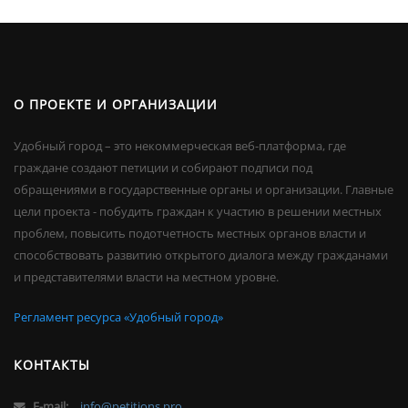
О ПРОЕКТЕ И ОРГАНИЗАЦИИ
Удобный город – это некоммерческая веб-платформа, где
граждане создают петиции и собирают подписи под
обращениями в государственные органы и организации. Главные
цели проекта - побудить граждан к участию в решении местных
проблем, повысить подотчетность местных органов власти и
способствовать развитию открытого диалога между гражданами
и представителями власти на местном уровне.
Регламент ресурса «Удобный город»
КОНТАКТЫ
E-mail:
info@petitions.pro