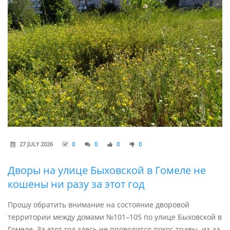
27 JULY 2026
0
0
0
0
Дворы на улице Быховской в Гомеле не
кошены ни разу за этот год
Прошу обратить внимание на состояние дворовой
территории между домами №101–105 по улице Быховской в
Гомеле. За этот год здесь не проводится покос травы, из-за