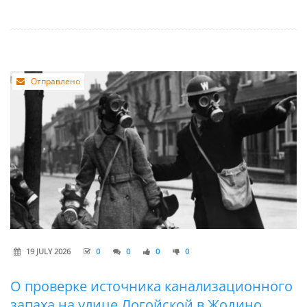
Отправлено
19 JULY 2026
0
0
0
0
О проверке источника канализационного
запаха на улице Логойской в Жодино