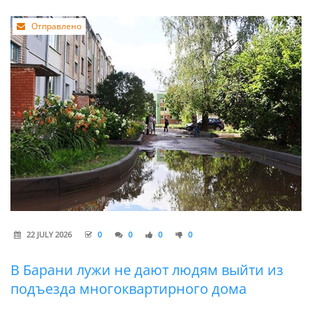
Отправлено
22 JULY 2026
0
0
0
0
В Барани лужи не дают людям выйти из
подъезда многоквартирного дома