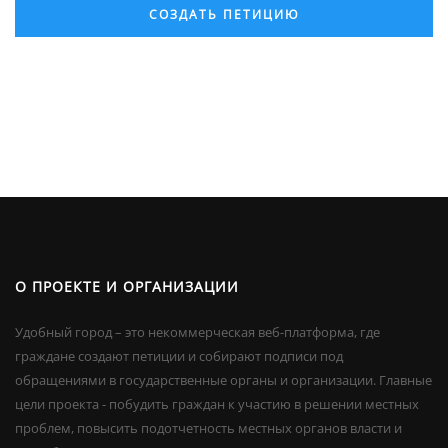
СОЗДАТЬ ПЕТИЦИЮ
О ПРОЕКТЕ И ОРГАНИЗАЦИИ
Удобный город – это некоммерческая веб-платформа, где
граждане создают петиции и собирают подписи под
обращениями в государственные органы и организации. Главные
цели проекта - побудить граждан к участию в решении местных
проблем, повысить подотчетность местных органов власти и