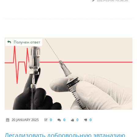
Получен ответ
20 JANUARY 2025
0
0
0
0
Легализовать добровольную эвтаназию