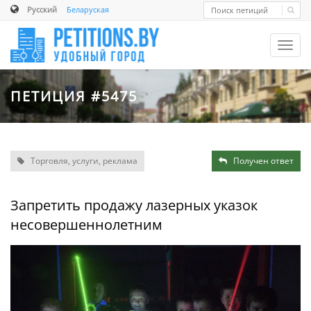
Русский
Беларуская
Toggl
navig
ПЕТИЦИЯ #5475
Торговля, услуги, реклама
Получен ответ
Запретить продажу лазерных указок
несовершеннолетним