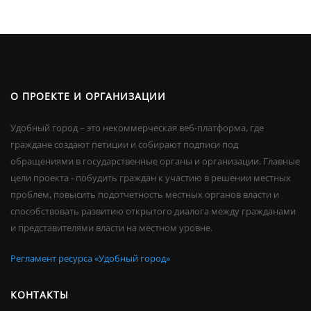
О ПРОЕКТЕ И ОРГАНИЗАЦИИ
Удобный город – это некоммерческая веб-платформа, где
граждане создают петиции и собирают подписи под
обращениями в государственные органы и организации. Главные
цели проекта - побудить граждан к участию в решении местных
проблем, повысить подотчетность местных органов власти и
способствовать развитию открытого диалога между гражданами
и представителями власти на местном уровне.
Регламент ресурса «Удобный город»
КОНТАКТЫ