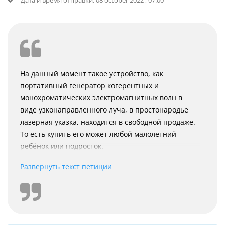
На данный момент такое устройство, как
портативный генератор когерентных и
монохроматических электромагнитных волн в
виде узконаправленного луча, в простонародье
лазерная указка, находится в свободной продаже.
То есть купить его может любой малолетний
ребёнок или подросток.
Развернуть текст петиции
Однако, лазерная указка - это вещь опасная! Если
в глаза направить лазерный указатель, человек
ощутит яркую вспышку, что впоследствии может
привести к временной потере зрения, а возможно
и к частичному ослеплению. Это, не говоря уже о