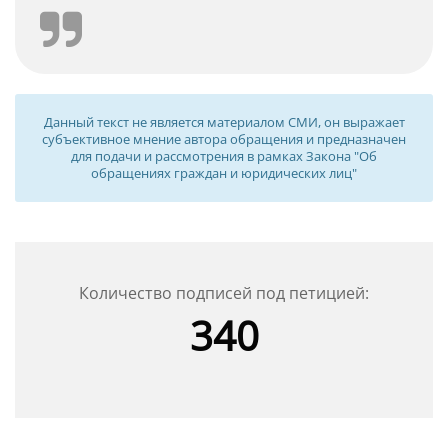
большой общественной опасности; 2-я часть –
тяжкое преступление к менее тяжкому; 3-я часть –
особо тяжкое преступление к тяжкому; 4-я и 5-я
части – особо тяжкое преступление к тяжкому)
либо снижению как «верхних», так и «нижних»
Данный текст не является материалом СМИ, он выражает
порогов наказания в виде лишения свободы.
субъективное мнение автора обращения и предназначен
для подачи и рассмотрения в рамках Закона "Об
обращениях граждан и юридических лиц"
Свои предложения, с учетом обстоятельств,
которые легли в основу обвинительного
приговора каждого из наших родных и близких
людей, мы мотивируем и излагаем следующим
образом.
Количество подписей под петицией:
340
Ввиду того, что ч. 1 ст. 328 УК РБ влечет
причинение вреда самому потребителю, который
в ходе следствия приобретает статус обвиняемого
и не несет никакой общественной опасности,
санкция по данной части не должна превышать
наказание в виде ограничения свободы или