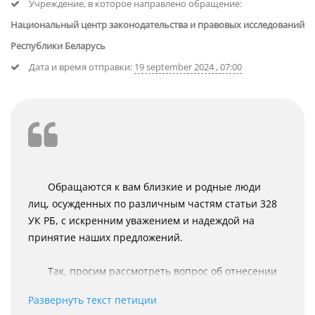
Учреждение, в которое направлено обращение:
Национальный центр законодательства и правовых исследований
Республики Беларусь
Дата и время отправки:
19 september 2024 , 07:00
Обращаются к вам близкие и родные люди
лиц, осужденных по различным частям статьи 328
УК РБ, с искренним уважением и надеждой на
принятие наших предложений.
Так, просим рассмотреть вопрос об отнесении
каждой из частей статьи к более легкой категории
Развернуть текст петиции
(часть 1-я – менее тяжкое к не представляющей