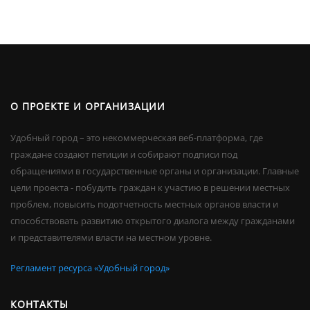
О ПРОЕКТЕ И ОРГАНИЗАЦИИ
Удобный город – это некоммерческая веб-платформа, где
граждане создают петиции и собирают подписи под
обращениями в государственные органы и организации. Главные
цели проекта - побудить граждан к участию в решении местных
проблем, повысить подотчетность местных органов власти и
способствовать развитию открытого диалога между гражданами
и представителями власти на местном уровне.
Регламент ресурса «Удобный город»
КОНТАКТЫ