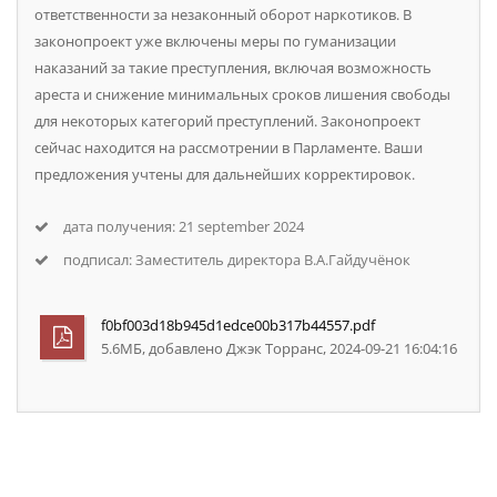
обвиняемым координат «закладок» потребителю,
ответственности за незаконный оборот наркотиков. В
распространителю. Санкция по данной части не
законопроект уже включены меры по гуманизации
должна превышать наказание в виде лишения
наказаний за такие преступления, включая возможность
свободы на срок до 9 лет.
ареста и снижение минимальных сроков лишения свободы
для некоторых категорий преступлений. Законопроект
Ч. 4 ст. 328 УК РБ – т.к. это действия,
сейчас находится на рассмотрении в Парламенте. Ваши
предложенные ч. 2 и ч. 3 статьи, то с учетом
предложения учтены для дальнейших корректировок.
предложений по 2-й и 3-й частям в части 4 учесть:
вес запрещенного вещества при вменении
дата получения: 21 september 2024
признака «в составе организованной группы» с
подписал: Заместитель директора В.А.Гайдучёнок
учетом принадлежности конкретного обвиняемого
к интернет-магазину, как непосредственного
сотрудника либо отсутствие такого факта – то есть,
f0bf003d18b945d1edce00b317b44557.pdf
достоверно доказан 1 факт распространения
5.6MБ, добавлено Джэк Торранс, 2024-09-21 16:04:16
запрещенного вещества одним лицом
(обвиняемым) в данном интернет-магазине;
степень участия в изготовлении либо переработке
запрещенных веществ. Санкция по данной части
не должна превышать наказание в виде лишения