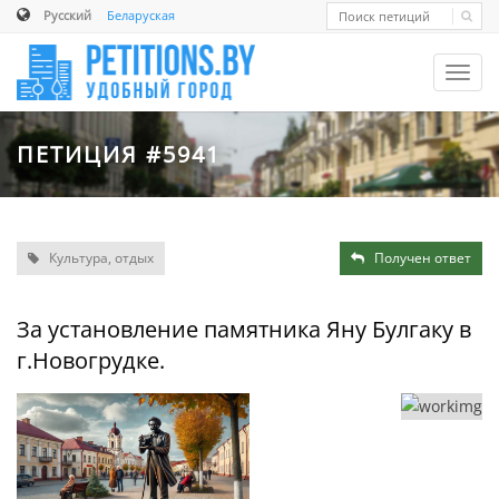
Русский
Беларуская
Toggl
navig
ПЕТИЦИЯ #5941
Культура, отдых
Получен ответ
За установление памятника Яну Булгаку в
г.Новогрудке.