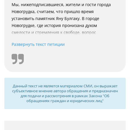
Мы, нижеподписавшиеся, жители и гости города
Новогрудка, считаем, что пришло время
установить памятник Яну Булгаку. В городе
Новогрудке, где история пронизана духом
смелости и стремления к свободе, вопрос
установки памятника Яну Булгаку становится
Развернуть текст петиции
особенно актуальным. Этот выдающийся деятель,
знаковая фигура для нашей страны, олицетворяет
идеи национального возрождения и преданности
своей земле. Булгак, как истинный патриот,
оставил неизгладимый след в культурной памяти
народа.
Данный текст не является материалом СМИ, он выражает
Так, согласно его биографии: «6 октября 1876 года
субъективное мнение автора обращения и предназначен
родился Ян Булгак, белорусский этнограф и
для подачи и рассмотрения в рамках Закона "Об
обращениях граждан и юридических лиц"
фотомастер. Он появился на свет в имении
Осташин под Новогрудком. Окончил классическую
гимназию в Вильне. В 1897-1899 годах изучал
философию в Ягеллонском университете в
Кракове. Вернувшись из Кракова, жил в имении