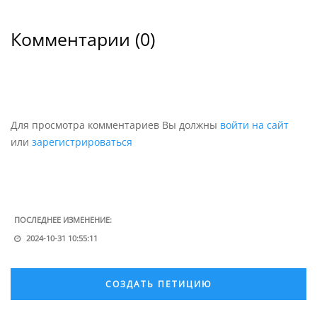
Установка этого памятника — это не только дань
уважения, но и шаг к укреплению нашего
Комментарии (
0
)
исторического сознания. Мы должны помнить, кто
мы есть и откуда пришли, и таким образом
формировать будущее для следующих поколений
Для просмотра комментариев Вы должны
войти на сайт
или
зарегистрироваться
ПОСЛЕДНЕЕ ИЗМЕНЕНИЕ:
2024-10-31 10:55:11
СОЗДАТЬ ПЕТИЦИЮ