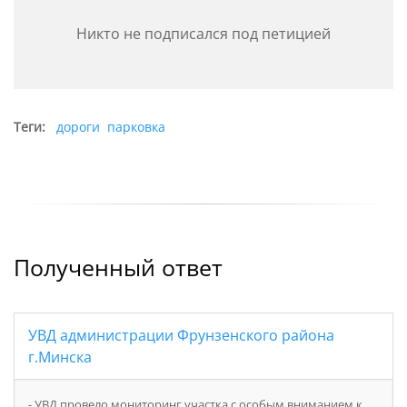
прилегающую территорию/в жилую зону.
Никто не подписался под петицией
Критическая ситуация складывается в часы пик (в
утреннее и вечернее время), когда пропускная
способность участка падает до минимума. Данная
ситуация не только создает ежедневные проблемы
Теги:
дороги
парковка
для местных жителей, но и напрямую угрожает
безопасности: припаркованные с нарушением
ПДД автомобили ограничивают обзорность,
создают аварийно-опасные ситуации для
пешеходов и могут заблокировать проезд
автомобилям скорой медицинской помощи и МЧС.
Полученный ответ
Поскольку установка дорожного знака не привела
к решению проблемы, просим принять меры
физического ограничения парковки.
УВД администрации Фрунзенского района
г.Минска
На основании вышеизложенного, прошу:
⁃ УВД провело мониторинг участка с особым вниманием к