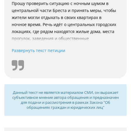
Прошу проверить ситуацию с ночным шумом в
центральной части Бреста и принять меры, чтобы
жители могли отдыхать в своих квартирах в
ночное время. Речь идёт о центральных городских
локациях, где рядом находятся жилые дома, места
прогулок, заведения и общественные
пространства: Советская улица, площадь Ленина,
Развернуть текст петиции
улицы Пушкинская, Гоголя, Карла Маркса, Ленина,
а также набережная Франциска Скорины и
прилегающие жилые дворы.
В этих местах жители регулярно сталкиваются с
Данный текст не является материалом СМИ, он выражает
громкой музыкой, криками, шумными компаниями,
субъективное мнение автора обращения и предназначен
уличными выступлениями и другими источниками
для подачи и рассмотрения в рамках Закона "Об
обращениях граждан и юридических лиц"
шума под окнами. Для кого-то это выглядит как
обычная городская жизнь, но для жителей
ближайших домов это регулярное нарушение
права на отдых. Центр города может быть живым,