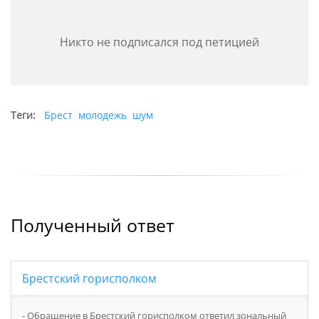
но он не должен быть бессонным.
Никто не подписался под петицией
В Беларуси действует правило, по которому в
жилых домах и на придомовых территориях
нельзя нарушать покой граждан в ночное время.
Теги:
Брест
молодежь
шум
Обычно речь идёт о периоде с 23:00 до 7:00.
Кроме того, санитарные нормы устанавливают
допустимые уровни шума в жилых помещениях и
на территории жилой застройки.
Я не прошу «запретить жизнь в центре». Кафе,
Полученный ответ
прогулки, музыка и городские события могут
существовать. Но если шум регулярно мешает
людям спать, работать утром, укладывать детей и
Брестский горисполком
просто находиться дома, город обязан настроить
правила так, чтобы интересы отдыха и
⁃ Обращение в Брестский горисполком ответил зональный