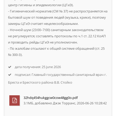
развлечений не ломали повседневную жизнь
центр гигиены и эпидемиологии (ЦГиЭ).
жителей.
⁃ Гигиенический норматив (СМ № 37) не распространяется на
бытовой шум от поведения людей (музыка, крики), поэтому
замеры ЦГиЭ считает нецелесообразными.
В связи с этим предлагаю:
⁃ Ночной шум (23:00–7:00) санитарным законодательством
не регулируется; составлять протоколы по ч.1 ст. 22.12 КоАП
и проводить рейды ЦГиЭ не уполномочен.
1.Организовать регулярные вечерние и ночные
⁃ По жалобам отсылают к общей системе обращений (ст. 25
рейды в центральной части Бреста: на Советской
№ 300-З).
улице, площади Ленина, улицах Пушкинской,
Гоголя, Карла Маркса, Ленина, на набережной
дата получения: 25 june 2026
Франциска Скорины и в прилегающих жилых
подписал: Главный государственный санитарный врач г.
дворах.
Бреста и Брестского района В.В. Стойко
2.Провести замеры уровня шума возле жилых
32hdq454hukggcw0cow48gg0o.pdf
домов в этих локациях в вечернее и ночное время,
3.1MБ, добавлено Джэк Торранс, 2026-06-26 10:28:42
особенно с 23:00 до 7:00, и опубликовать
результаты проверки.